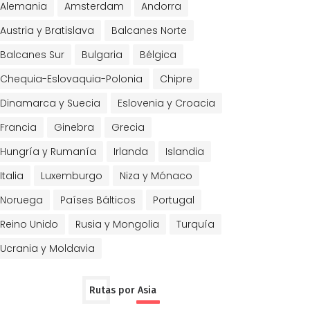
Alemania
Amsterdam
Andorra
Austria y Bratislava
Balcanes Norte
Balcanes Sur
Bulgaria
Bélgica
Chequia-Eslovaquia-Polonia
Chipre
Dinamarca y Suecia
Eslovenia y Croacia
Francia
Ginebra
Grecia
Hungría y Rumanía
Irlanda
Islandia
Italia
Luxemburgo
Niza y Mónaco
Noruega
Países Bálticos
Portugal
Reino Unido
Rusia y Mongolia
Turquía
Ucrania y Moldavia
Rutas por Asia