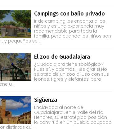
Campings con baño privado
Ir de camping les encanta a los
niños y es una experiencia muy
recomendable para toda la
familia, pero cuando los niños son
uy pequeños se ...
El zoo de Guadalajara
¿Guadalajara tiene zoológico?
Pues sí, y además... ¡es gratis! No
se trata de un zoo al uso con sus
leones, tigres y elefantes, pero
iene u...
Sigüenza
Enclavada al norte de
Guadalajara , en el valle del río
Henares, su estratégica posición
lo convirtió en un pueblo ocupado
or distintas cul...