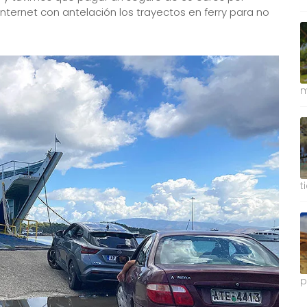
ternet con antelación los trayectos en ferry para no
m
t
p