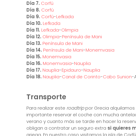
Día 7.
Corfú
Día 8.
Corfú
Día 9.
Corfú
-
Lefkada
Día 10.
Lefkada
Día 11.
Lefkada
-
Olimpia
Día 12.
Olimpia
-
Península de Mani
Día 13.
Península de Mani
Día 14.
Península de Mani
-
Monemvasia
Día 15.
Monemvasia
Día 16.
Monemvasia
-
Nauplia
Día 17.
Nauplia
-
Epidauro
-
Nauplia
Día 18.
Nauplia
-
Canal de Corinto
-
Cabo Sunion
-
Transporte
Para realizar este
roadtrip
por Grecia alquilamos
importante reservar el coche con mucha antelac
verano y cuanto más se tarde en hacer la reserv
obligan a contratar un seguro extra
si quieres 
griega. En nuestro caso visitamos la isla de Cor