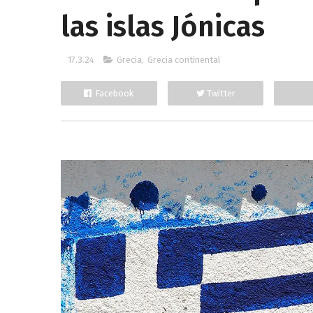
las islas Jónicas
17.3.24
Grecia
,
Grecia continental
Facebook
Twitter