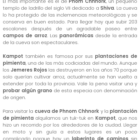
El más importante es el de
Phom Chhnork
, un pequeño
templo de ladrillo del siglo VII dedicado a
Shiva
. La cueva
lo ha protegido de las inclemencias meteorológicas y se
conserva en buen estado. Para llegar hay que subir 203
escalones después de un agradable paseo entre
campos de arroz
. Las
panorámicas
desde la entrada
de la cueva son espectaculares.
Kampot
también es famosa por sus
plantaciones de
pimienta
, una de las más codiciadas del mundo. Aunque
los
Jemeres Rojos
las destruyeron en los años 70 porque
solo querían cultivar arroz, actualmente se han vuelto a
extender por toda la provincia. Vale la pena visitar una y
probar algún grano
de esta especia con denominación
de origen.
Para visitar la
cueva de Phnom Chhnork
y la
plantación
de pimienta
alquilamos un tuk-tuk en
Kampot
, que nos
hizo un recorrido por los alrededores de la ciudad. Llegar
en moto y sin guía a estos lugares es un poco
complicado porque hay un
laberinto de caminos
sin