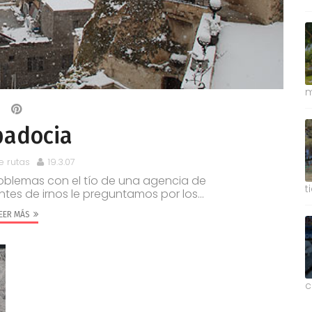
m
padocia
e rutas
19.3.07
oblemas con el tío de una agencia de
t
antes de irnos le preguntamos por los...
EER MÁS
c