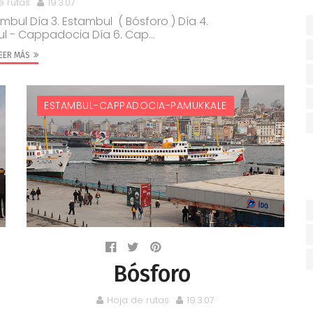
e rutas
19.3.07
ambul Día 3. Estambul ( Bósforo ) Día 4.
l - Cappadocia Día 6. Cap...
EER MÁS
ESTAMBUL-CAPPADOCIA-PAMUKKALE
Bósforo
Hoja de rutas
19.3.07