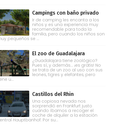
Campings con baño privado
Ir de camping les encanta a los
niños y es una experiencia muy
recomendable para toda la
familia, pero cuando los niños son
uy pequeños se ...
El zoo de Guadalajara
¿Guadalajara tiene zoológico?
Pues sí, y además... ¡es gratis! No
se trata de un zoo al uso con sus
leones, tigres y elefantes, pero
iene u...
Castillos del Rhin
Una copiosa nevada nos
sorprendió en Frankfurt justo
cuando íbamos a recoger el
coche de alquiler a la estación
entral Hauptbanhof. Por su...