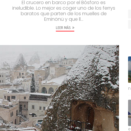
El crucero en barco por el Bósforo es
ineludible. Lo mejor es coger uno de los ferrys
baratos que parten de los muelles de
Eminönü y que ll...
LEER MÁS
n
e