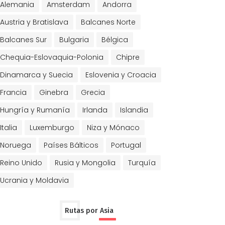
Alemania
Amsterdam
Andorra
Austria y Bratislava
Balcanes Norte
Balcanes Sur
Bulgaria
Bélgica
Chequia-Eslovaquia-Polonia
Chipre
Dinamarca y Suecia
Eslovenia y Croacia
Francia
Ginebra
Grecia
Hungría y Rumanía
Irlanda
Islandia
Italia
Luxemburgo
Niza y Mónaco
Noruega
Países Bálticos
Portugal
Reino Unido
Rusia y Mongolia
Turquía
Ucrania y Moldavia
Rutas por Asia