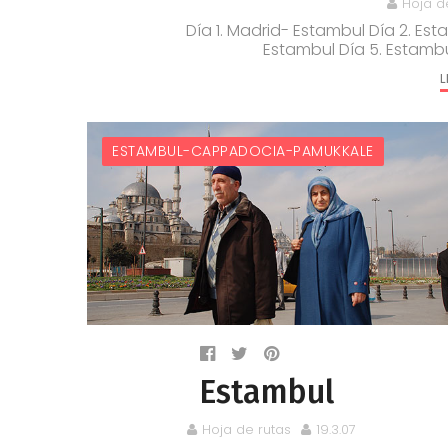
Hoja d
Día 1. Madrid- Estambul Día 2. Est
Estambul Día 5. Estambu
L
ESTAMBUL-CAPPADOCIA-PAMUKKALE
Estambul
Hoja de rutas
19.3.07