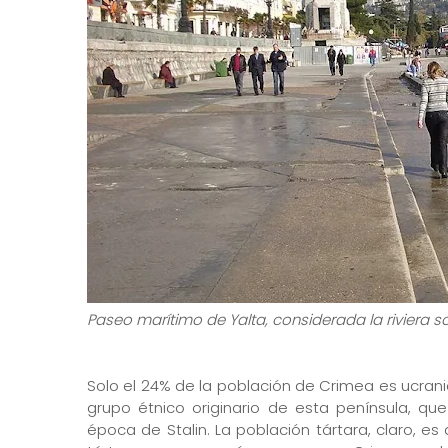
Paseo marítimo de Yalta, considerada la riviera s
Solo el 24% de la población de Crimea es ucrani
grupo étnico originario de esta península, qu
época de Stalin. La población tártara, claro, e