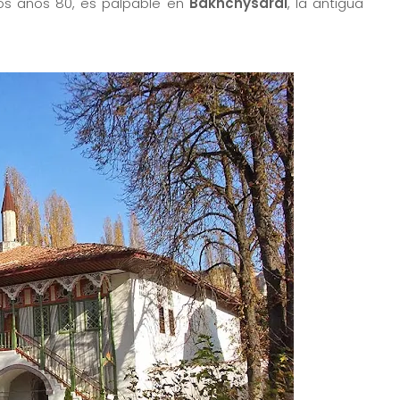
os años 80, es palpable en
Bakhchysarai
, la antigua