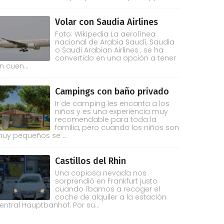
Volar con Saudia Airlines
Foto: Wikipedia La aerolínea
nacional de Arabia Saudí, Saudia
o Saudi Arabian Airlines , se ha
convertido en una opción a tener
n cuen...
Campings con baño privado
Ir de camping les encanta a los
niños y es una experiencia muy
recomendable para toda la
familia, pero cuando los niños son
uy pequeños se ...
Castillos del Rhin
Una copiosa nevada nos
sorprendió en Frankfurt justo
cuando íbamos a recoger el
coche de alquiler a la estación
entral Hauptbanhof. Por su...