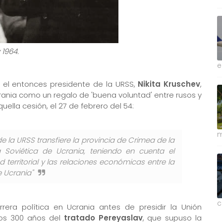
 1964.
e
, el entonces presidente de la URSS,
Nikita Kruschev
,
crania como un regalo de 'buena voluntad' entre rusos y
quella cesión, el 27 de febrero del 54:
m
e la URSS transfiere la provincia de Crimea de la
a Soviética de Ucrania, teniendo en cuenta el
 territorial y las relaciones económicas entre la
e Ucrania"
c
rera política en Ucrania antes de presidir la Unión
los 300 años del
tratado Pereyaslav
, que supuso la