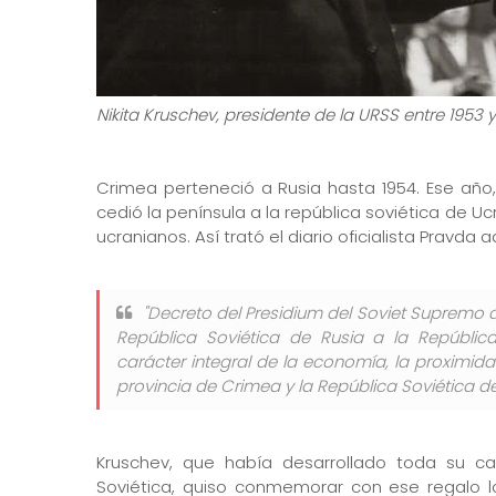
Nikita Kruschev, presidente de la URSS entre 1953 y
Crimea perteneció a Rusia hasta 1954. Ese año
cedió la península a la república soviética de U
ucranianos. Así trató el diario oficialista Pravda a
"Decreto del Presidium del Soviet Supremo d
República Soviética de Rusia a la Repúblic
carácter integral de la economía, la proximidad
provincia de Crimea y la República Soviética d
Kruschev, que había desarrollado toda su car
Soviética, quiso conmemorar con ese regalo 