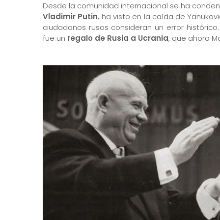
Desde la comunidad internacional se ha condena
Vladimir Putin
, ha visto en la caída de Yanukov
ciudadanos rusos consideran un error histórico
fue un
regalo de Rusia a Ucrania
, que ahora M