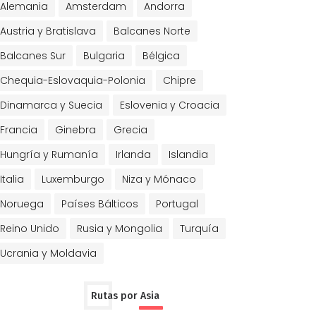
Alemania
Amsterdam
Andorra
Austria y Bratislava
Balcanes Norte
Balcanes Sur
Bulgaria
Bélgica
Chequia-Eslovaquia-Polonia
Chipre
Dinamarca y Suecia
Eslovenia y Croacia
Francia
Ginebra
Grecia
Hungría y Rumanía
Irlanda
Islandia
Italia
Luxemburgo
Niza y Mónaco
Noruega
Países Bálticos
Portugal
Reino Unido
Rusia y Mongolia
Turquía
Ucrania y Moldavia
Rutas por Asia