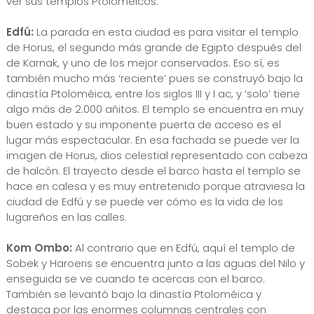
ver sus templos Ptoloméicos:
Edfú:
La parada en esta ciudad es para visitar el templo
de Horus, el segundo más grande de Egipto después del
de Karnak, y uno de los mejor conservados. Eso sí, es
también mucho más ‘reciente’ pues se construyó bajo la
dinastía Ptoloméica, entre los siglos III y I ac, y ‘solo’ tiene
algo más de 2.000 añitos. El templo se encuentra en muy
buen estado y su imponente puerta de acceso es el
lugar más espectacular. En esa fachada se puede ver la
imagen de Horus, dios celestial representado con cabeza
de halcón. El trayecto desde el barco hasta el templo se
hace en calesa y es muy entretenido porque atraviesa la
ciudad de Edfú y se puede ver cómo es la vida de los
lugareños en las calles.
Kom Ombo:
Al contrario que en Edfú, aquí el templo de
Sobek y Haroeris se encuentra junto a las aguas del Nilo y
enseguida se ve cuando te acercas con el barco.
También se levantó bajo la dinastía Ptoloméica y
destaca por las enormes columnas centrales con