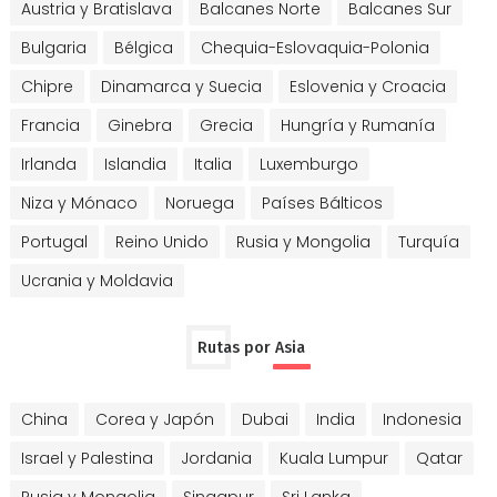
Austria y Bratislava
Balcanes Norte
Balcanes Sur
Bulgaria
Bélgica
Chequia-Eslovaquia-Polonia
Chipre
Dinamarca y Suecia
Eslovenia y Croacia
Francia
Ginebra
Grecia
Hungría y Rumanía
Irlanda
Islandia
Italia
Luxemburgo
Niza y Mónaco
Noruega
Países Bálticos
Portugal
Reino Unido
Rusia y Mongolia
Turquía
Ucrania y Moldavia
Rutas por Asia
China
Corea y Japón
Dubai
India
Indonesia
Israel y Palestina
Jordania
Kuala Lumpur
Qatar
Rusia y Mongolia
Singapur
Sri Lanka