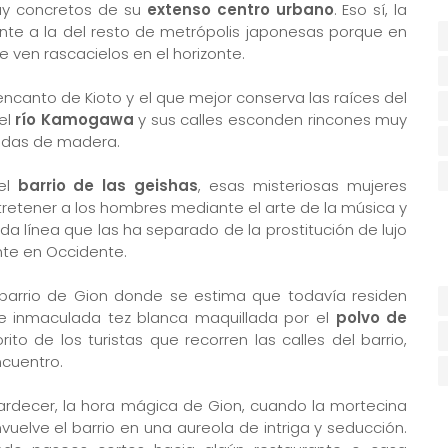
uy concretos de su
extenso centro urbano
. Eso sí, la
ente a la del resto de metrópolis japonesas porque en
se ven rascacielos en el horizonte.
encanto de Kioto y el que mejor conserva las raíces del
del
río Kamogawa
y sus calles esconden rincones muy
hadas de madera.
 el
barrio de las geishas
, esas misteriosas mujeres
etener a los hombres mediante el arte de la música y
da línea que las ha separado de la prostitución de lujo
nte en Occidente.
 barrio de Gion donde se estima que todavía residen
e inmaculada tez blanca maquillada por el
polvo de
to de los turistas que recorren las calles del barrio,
ncuentro.
ardecer, la hora mágica de Gion, cuando la mortecina
elve el barrio en una aureola de intriga y seducción.