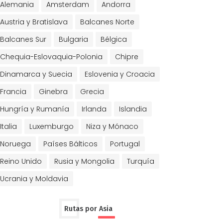
Alemania
Amsterdam
Andorra
Austria y Bratislava
Balcanes Norte
Balcanes Sur
Bulgaria
Bélgica
Chequia-Eslovaquia-Polonia
Chipre
Dinamarca y Suecia
Eslovenia y Croacia
Francia
Ginebra
Grecia
Hungría y Rumanía
Irlanda
Islandia
Italia
Luxemburgo
Niza y Mónaco
Noruega
Países Bálticos
Portugal
Reino Unido
Rusia y Mongolia
Turquía
Ucrania y Moldavia
Rutas por Asia