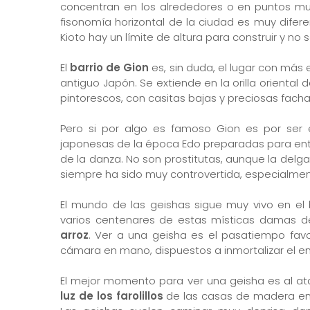
concentran en los alrededores o en puntos m
fisonomía horizontal de la ciudad es muy difer
Kioto hay un límite de altura para construir y no 
El
barrio de Gion
es, sin duda, el lugar con más 
antiguo Japón. Se extiende en la orilla oriental 
pintorescos, con casitas bajas y preciosas fac
Pero si por algo es famoso Gion es por ser
japonesas de la época Edo preparadas para entr
de la danza. No son prostitutas, aunque la delga
siempre ha sido muy controvertida, especialme
El mundo de las geishas sigue muy vivo en el
varios centenares de estas místicas damas d
arroz
. Ver a una geisha es el pasatiempo favori
cámara en mano, dispuestos a inmortalizar el e
El mejor momento para ver una geisha es al at
luz de los farolillos
de las casas de madera envu