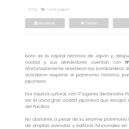
3.11.14
Corea y Japón
Facebook
Twitter
Kioto es la capital histórica de Japón y, despué
ciudad y sus alrededores cuentan con
m
afortunadamente resistieron los bombardeos de
acordaron respetar el patrimonio histórico par
japonesa.
Esa riqueza cultural, con 17 lugares declarados 
ser la única gran ciudad japonesa que escapó
del Pacífico.
No obstante, a pesar de su enorme patrimonio h
de amplias avenidas y edificios funcionales si