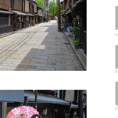
n
t
p