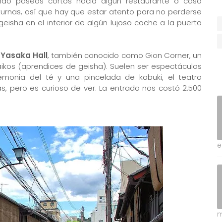
ndo paseos cortos hacia algún restaurante o casa
urnas, así que hay que estar atento para no perderse
geisha en el interior de algún lujoso coche a la puerta
l
Yasaka Hall
, también conocido como Gion Corner, un
kos (aprendices de geisha). Suelen ser espectáculos
emonia del té y una pincelada de kabuki, el teatro
tas, pero es curioso de ver. La entrada nos costó 2.500
e
m