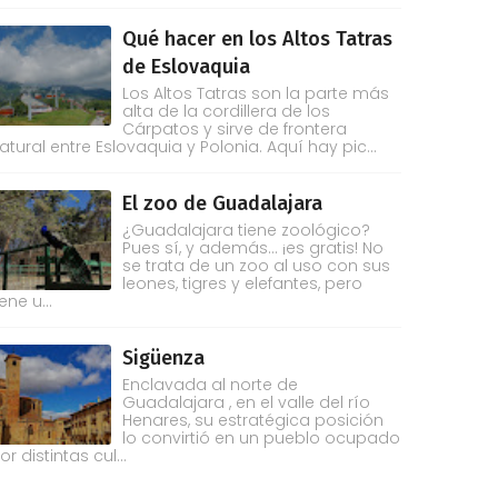
Qué hacer en los Altos Tatras
de Eslovaquia
Los Altos Tatras son la parte más
alta de la cordillera de los
Cárpatos y sirve de frontera
atural entre Eslovaquia y Polonia. Aquí hay pic...
El zoo de Guadalajara
¿Guadalajara tiene zoológico?
Pues sí, y además... ¡es gratis! No
se trata de un zoo al uso con sus
leones, tigres y elefantes, pero
iene u...
Sigüenza
Enclavada al norte de
Guadalajara , en el valle del río
Henares, su estratégica posición
lo convirtió en un pueblo ocupado
or distintas cul...