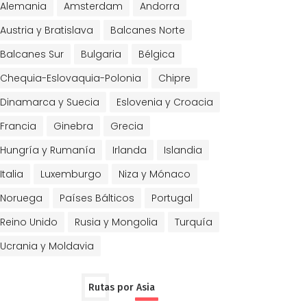
Alemania
Amsterdam
Andorra
Austria y Bratislava
Balcanes Norte
Balcanes Sur
Bulgaria
Bélgica
Chequia-Eslovaquia-Polonia
Chipre
Dinamarca y Suecia
Eslovenia y Croacia
Francia
Ginebra
Grecia
Hungría y Rumanía
Irlanda
Islandia
Italia
Luxemburgo
Niza y Mónaco
Noruega
Países Bálticos
Portugal
Reino Unido
Rusia y Mongolia
Turquía
Ucrania y Moldavia
Rutas por Asia