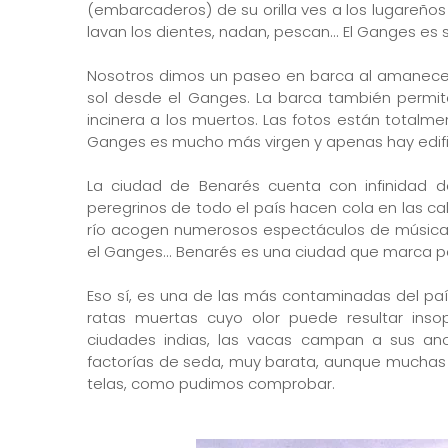
(embarcaderos) de su orilla ves a los lugareño
lavan los dientes, nadan, pescan... El Ganges es s
Nosotros dimos un paseo en barca al amanecer. V
sol desde el Ganges. La barca también permit
incinera a los muertos. Las fotos están totalmen
Ganges es mucho más virgen y apenas hay edific
La ciudad de Benarés cuenta con infinidad
peregrinos de todo el país hacen cola en las cal
río acogen numerosos espectáculos de música y 
el Ganges... Benarés es una ciudad que marca p
Eso sí, es una de las más contaminadas del paí
ratas muertas cuyo olor puede resultar inso
ciudades indias, las vacas campan a sus anc
factorías de seda, muy barata, aunque muchas 
telas, como pudimos comprobar.