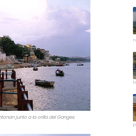
n
t
onan junto a la orilla del Ganges.
p