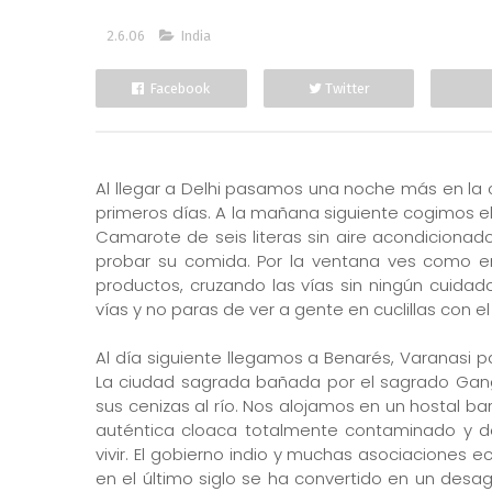
2.6.06
India
Facebook
Twitter
Al llegar a Delhi pasamos una noche más en la 
primeros días. A la mañana siguiente cogimos el
Camarote de seis literas sin aire acondicionad
probar su comida. Por la ventana ves como e
productos, cruzando las vías sin ningún cuidad
vías y no paras de ver a gente en cuclillas con el 
Al día siguiente llegamos a Benarés, Varanasi pa
La ciudad sagrada bañada por el sagrado Gange
sus cenizas al río. Nos alojamos en un hostal ba
auténtica cloaca totalmente contaminado y 
vivir. El gobierno indio y muchas asociaciones e
en el último siglo se ha convertido en un desa