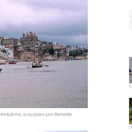
e
 hinduísmo, a su paso por Benarés.
m