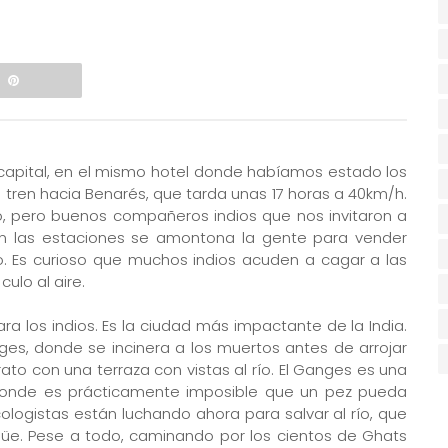
capital, en el mismo hotel donde habíamos estado los
 tren hacia Benarés, que tarda unas 17 horas a 40km/h.
o, pero buenos compañeros indios que nos invitaron a
n las estaciones se amontona la gente para vender
o. Es curioso que muchos indios acuden a cagar a las
culo al aire.
ra los indios. Es la ciudad más impactante de la India.
s, donde se incinera a los muertos antes de arrojar
rato con una terraza con vistas al río. El Ganges es una
donde es prácticamente imposible que un pez pueda
cologistas están luchando ahora para salvar al río, que
güe. Pese a todo, caminando por los cientos de Ghats