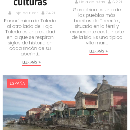
culturas
Hoja de rutas
8.2.21
Garachico es uno de
Hoja de rutas
7.4.21
los pueblos más
Panorámica de Toledo
bonitos de Tenerife ,
al otro lado del Tajo.
situado en la fértil y
Toledo es una ciudad
exuberante costa norte
en la que se respiran
de la isla. Es una típica
siglos de historia en
villa mari...
cada rincón de su
LEER MÁS
laberínti...
LEER MÁS
ESPAÑA