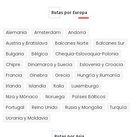
Rutas por Europa
Alemania
Amsterdam
Andorra
Austria y Bratislava
Balcanes Norte
Balcanes Sur
Bulgaria
Bélgica
Chequia-Eslovaquia-Polonia
Chipre
Dinamarca y Suecia
Eslovenia y Croacia
Francia
Ginebra
Grecia
Hungría y Rumanía
Irlanda
Islandia
Italia
Luxemburgo
Niza y Mónaco
Noruega
Países Bálticos
Portugal
Reino Unido
Rusia y Mongolia
Turquía
Ucrania y Moldavia
Rutas por Asia