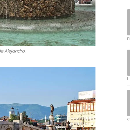
laza Makedonija.
m
t
c