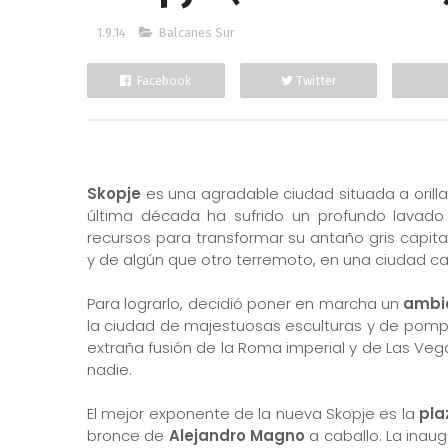
1.9.14
Balcanes Sur
Facebook
Twitter
Skopje
es una agradable ciudad situada a orill
última década ha sufrido un profundo lavad
recursos para transformar su antaño gris capita
y de algún que otro terremoto, en una ciudad cap
Para lograrlo, decidió poner en marcha un
ambic
la ciudad de majestuosas esculturas y de pompos
extraña fusión de la Roma imperial y de Las Veg
nadie.
El mejor exponente de la nueva Skopje es la
pla
bronce de
Alejandro Magno
a caballo. La inau