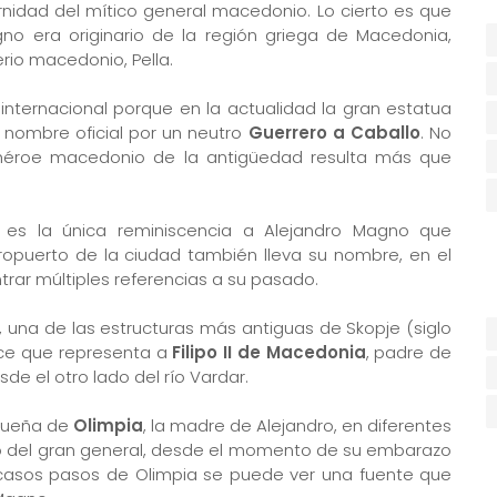
nidad del mítico general macedonio. Lo cierto es que
no era originario de la región griega de Macedonia,
rio macedonio, Pella.
nternacional porque en la actualidad la gran estatua
nombre oficial por un neutro
Guerrero a Caballo
. No
l héroe macedonio de la antigüedad resulta más que
o es la única reminiscencia a Alejandro Magno que
opuerto de la ciudad también lleva su nombre, en el
ar múltiples referencias a su pasado.
, una de las estructuras más antiguas de Skopje (siglo
nce que representa a
Filipo II de Macedonia
, padre de
de el otro lado del río Vardar.
equeña de
Olimpia
, la madre de Alejandro, en diferentes
o del gran general, desde el momento de su embarazo
asos pasos de Olimpia se puede ver una fuente que