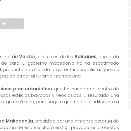
as del
río Vardar
, a los pies de los
Balcanes
, que en la
o de cara. El gobierno macedonio no ha escatimado
l, producto de años de arquitectura socialista, guerras
az de atraer al turismo internacional.
ioso plan urbanístico
, que ha inundado el centro de
os edificios barrocos y neoclásicos. El resultado, una
as, gustará o no, pero seguro que no deja indiferente a
za Makedonija
, presidida por una inmensa estatua de
guración de esa escultura en 2011 provocó las protestas