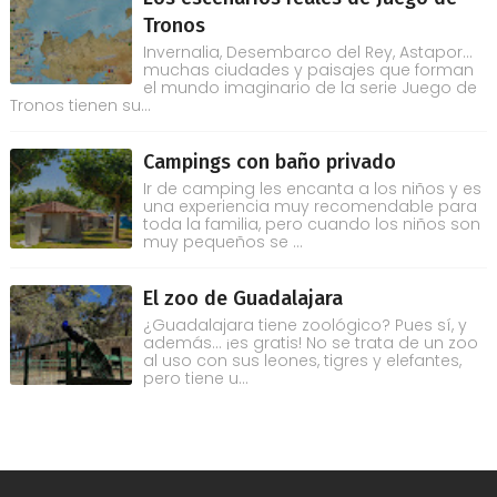
Tronos
Invernalia, Desembarco del Rey, Astapor...
muchas ciudades y paisajes que forman
el mundo imaginario de la serie Juego de
Tronos tienen su...
Campings con baño privado
Ir de camping les encanta a los niños y es
una experiencia muy recomendable para
toda la familia, pero cuando los niños son
muy pequeños se ...
El zoo de Guadalajara
¿Guadalajara tiene zoológico? Pues sí, y
además... ¡es gratis! No se trata de un zoo
al uso con sus leones, tigres y elefantes,
pero tiene u...