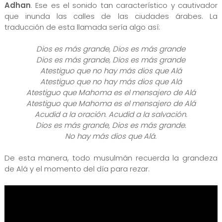
Adhan
. Ese es el sonido tan característico y cautivador
que inunda las calles de las ciudades árabes. La
traducción de esta llamada sería algo así:
Dios es más grande, Dios es más grande
Dios es más grande, Dios es más grande
Atestiguo que no hay más dios que Alá
Atestiguo que no hay más dios que Alá
Atestiguo que Mahoma es el mensajero de Alá
Atestiguo que Mahoma es el mensajero de Alá
Acudid a la oración. Acudid a la salvación.
Dios es más grande, Dios es más grande.
No hay más dios que Alá.
De esta manera, todo musulmán recuerda la grandeza
de Alá y el momento del día para rezar.