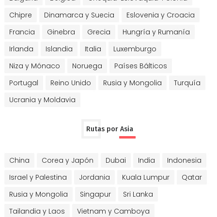
Chipre
Dinamarca y Suecia
Eslovenia y Croacia
Francia
Ginebra
Grecia
Hungría y Rumanía
Irlanda
Islandia
Italia
Luxemburgo
Niza y Mónaco
Noruega
Países Bálticos
Portugal
Reino Unido
Rusia y Mongolia
Turquía
Ucrania y Moldavia
Rutas por Asia
China
Corea y Japón
Dubai
India
Indonesia
Israel y Palestina
Jordania
Kuala Lumpur
Qatar
Rusia y Mongolia
Singapur
Sri Lanka
Tailandia y Laos
Vietnam y Camboya