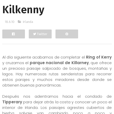
Kilkenny
18.6.10
Irlanda
Twitter
Facebook
Al día siguiente acabamos de completar el
Ring of Kerry
y cruzamos el
parque nacional de Killarney
, que ofrece
un precioso paisaje salpicado de bosques, montañas y
lagos. Hay numerosas rutas senderistas para recorrer
estos parajes y muchos miradores desde donde se
obtienen buenas panorámicas.
Después nos adentramos hacia el condado de
Tipperary
para dejar atrás la costa y conocer un poco el
interior de Irlanda. Los paisajes agrestes cubiertos de
hierba salvaje van cambiado poco a poco y