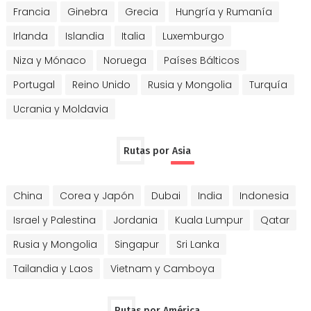
Francia
Ginebra
Grecia
Hungría y Rumanía
Irlanda
Islandia
Italia
Luxemburgo
Niza y Mónaco
Noruega
Países Bálticos
Portugal
Reino Unido
Rusia y Mongolia
Turquía
Ucrania y Moldavia
Rutas por Asia
China
Corea y Japón
Dubai
India
Indonesia
Israel y Palestina
Jordania
Kuala Lumpur
Qatar
Rusia y Mongolia
Singapur
Sri Lanka
Tailandia y Laos
Vietnam y Camboya
Rutas por América