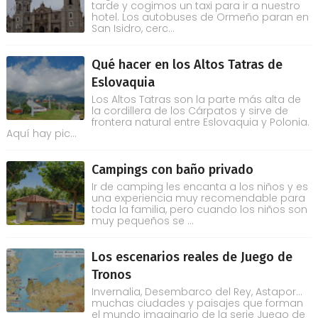
tarde y cogimos un taxi para ir a nuestro
hotel. Los autobuses de Ormeño paran en
San Isidro, cerc...
Qué hacer en los Altos Tatras de
Eslovaquia
Los Altos Tatras son la parte más alta de
la cordillera de los Cárpatos y sirve de
frontera natural entre Eslovaquia y Polonia.
Aquí hay pic...
Campings con baño privado
Ir de camping les encanta a los niños y es
una experiencia muy recomendable para
toda la familia, pero cuando los niños son
muy pequeños se ...
Los escenarios reales de Juego de
Tronos
Invernalia, Desembarco del Rey, Astapor...
muchas ciudades y paisajes que forman
el mundo imaginario de la serie Juego de