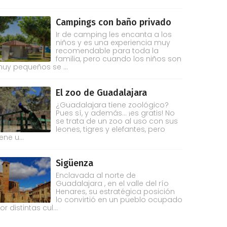
Campings con baño privado
Ir de camping les encanta a los
niños y es una experiencia muy
recomendable para toda la
familia, pero cuando los niños son
uy pequeños se ...
El zoo de Guadalajara
¿Guadalajara tiene zoológico?
Pues sí, y además... ¡es gratis! No
se trata de un zoo al uso con sus
leones, tigres y elefantes, pero
iene u...
Sigüenza
Enclavada al norte de
Guadalajara , en el valle del río
Henares, su estratégica posición
lo convirtió en un pueblo ocupado
or distintas cul...