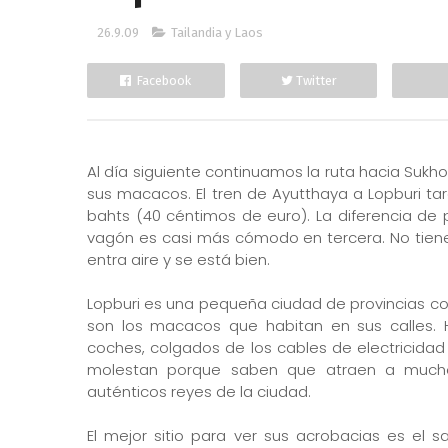
26.9.09
Tailandia y Laos
Facebook
Twitter
Al día siguiente continuamos la ruta hacia Sukho
sus macacos. El tren de Ayutthaya a Lopburi tar
bahts (40 céntimos de euro). La diferencia de 
vagón es casi más cómodo en tercera. No tiene 
entra aire y se está bien.
Lopburi es una pequeña ciudad de provincias co
son los macacos que habitan en sus calles. 
coches, colgados de los cables de electricidad 
molestan porque saben que atraen a muchos 
auténticos reyes de la ciudad.
El mejor sitio para ver sus acrobacias es el 