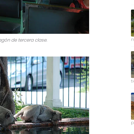
m
vagón de tercera clase.
t
p