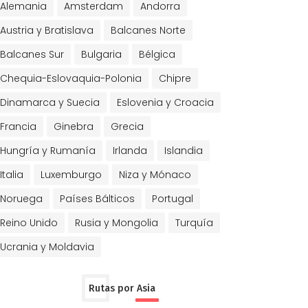
Alemania
Amsterdam
Andorra
Austria y Bratislava
Balcanes Norte
Balcanes Sur
Bulgaria
Bélgica
Chequia-Eslovaquia-Polonia
Chipre
Dinamarca y Suecia
Eslovenia y Croacia
Francia
Ginebra
Grecia
Hungría y Rumanía
Irlanda
Islandia
Italia
Luxemburgo
Niza y Mónaco
Noruega
Países Bálticos
Portugal
Reino Unido
Rusia y Mongolia
Turquía
Ucrania y Moldavia
Rutas por Asia