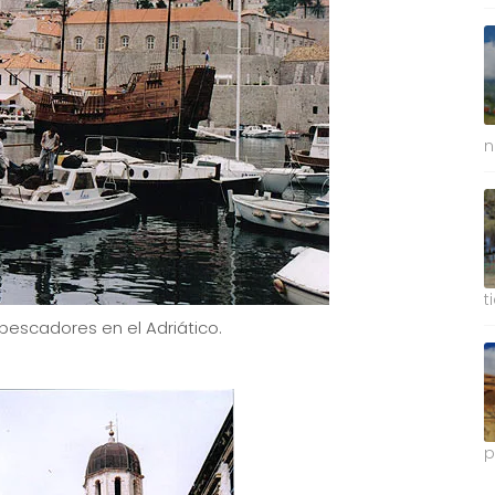
n
t
 pescadores en el Adriático.
p