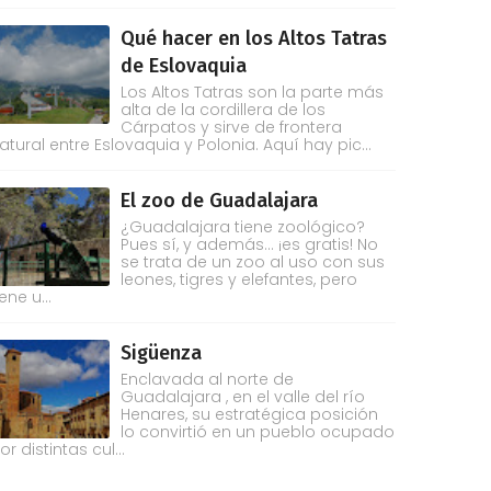
Qué hacer en los Altos Tatras
de Eslovaquia
Los Altos Tatras son la parte más
alta de la cordillera de los
Cárpatos y sirve de frontera
atural entre Eslovaquia y Polonia. Aquí hay pic...
El zoo de Guadalajara
¿Guadalajara tiene zoológico?
Pues sí, y además... ¡es gratis! No
se trata de un zoo al uso con sus
leones, tigres y elefantes, pero
iene u...
Sigüenza
Enclavada al norte de
Guadalajara , en el valle del río
Henares, su estratégica posición
lo convirtió en un pueblo ocupado
or distintas cul...