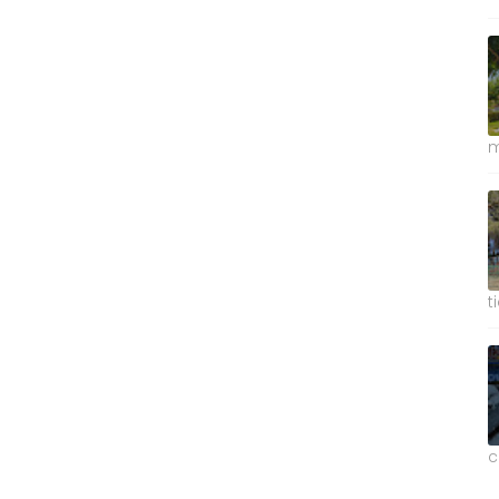
m
t
c