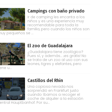
Campings con baño privado
Ir de camping les encanta a los
niños y es una experiencia muy
recomendable para toda la
familia, pero cuando los niños son
uy pequeños se ...
El zoo de Guadalajara
¿Guadalajara tiene zoológico?
Pues sí, y además... ¡es gratis! No
se trata de un zoo al uso con sus
leones, tigres y elefantes, pero
iene u...
Castillos del Rhin
Una copiosa nevada nos
sorprendió en Frankfurt justo
cuando íbamos a recoger el
coche de alquiler a la estación
entral Hauptbanhof. Por su...