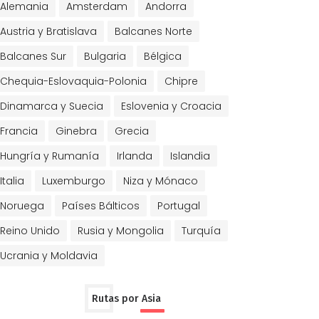
Alemania
Amsterdam
Andorra
Austria y Bratislava
Balcanes Norte
Balcanes Sur
Bulgaria
Bélgica
Chequia-Eslovaquia-Polonia
Chipre
Dinamarca y Suecia
Eslovenia y Croacia
Francia
Ginebra
Grecia
Hungría y Rumanía
Irlanda
Islandia
Italia
Luxemburgo
Niza y Mónaco
Noruega
Países Bálticos
Portugal
Reino Unido
Rusia y Mongolia
Turquía
Ucrania y Moldavia
Rutas por Asia