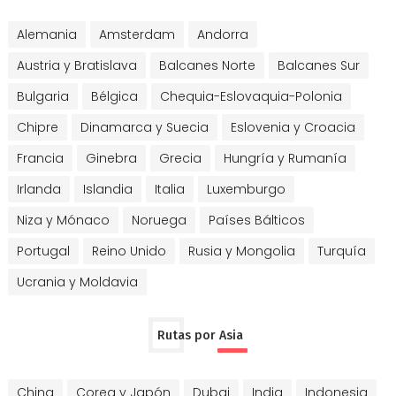
Alemania
Amsterdam
Andorra
Austria y Bratislava
Balcanes Norte
Balcanes Sur
Bulgaria
Bélgica
Chequia-Eslovaquia-Polonia
Chipre
Dinamarca y Suecia
Eslovenia y Croacia
Francia
Ginebra
Grecia
Hungría y Rumanía
Irlanda
Islandia
Italia
Luxemburgo
Niza y Mónaco
Noruega
Países Bálticos
Portugal
Reino Unido
Rusia y Mongolia
Turquía
Ucrania y Moldavia
Rutas por Asia
China
Corea y Japón
Dubai
India
Indonesia