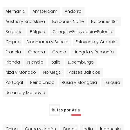
Alemania
Amsterdam
Andorra
Austria y Bratislava
Balcanes Norte
Balcanes Sur
Bulgaria
Bélgica
Chequia-Eslovaquia-Polonia
Chipre
Dinamarca y Suecia
Eslovenia y Croacia
Francia
Ginebra
Grecia
Hungría y Rumanía
Irlanda
Islandia
Italia
Luxemburgo
Niza y Mónaco
Noruega
Países Bálticos
Portugal
Reino Unido
Rusia y Mongolia
Turquía
Ucrania y Moldavia
Rutas por Asia
China
Corea y Japón
Dubai
India
Indonesia