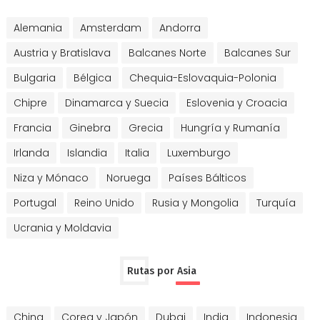
Alemania
Amsterdam
Andorra
Austria y Bratislava
Balcanes Norte
Balcanes Sur
Bulgaria
Bélgica
Chequia-Eslovaquia-Polonia
Chipre
Dinamarca y Suecia
Eslovenia y Croacia
Francia
Ginebra
Grecia
Hungría y Rumanía
Irlanda
Islandia
Italia
Luxemburgo
Niza y Mónaco
Noruega
Países Bálticos
Portugal
Reino Unido
Rusia y Mongolia
Turquía
Ucrania y Moldavia
Rutas por Asia
China
Corea y Japón
Dubai
India
Indonesia